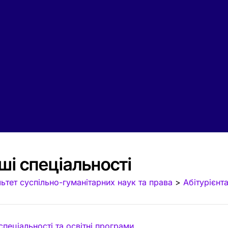
ші спеціальності
ьтет суспільно-гуманітарних наук та права
>
Абітурієнт
спеціальності та освітні програми