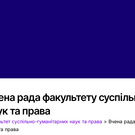
ена рада факультету суспіл
ук та права
ьтет суспільно-гуманітарних наук та права
>
Вчена рада
та права