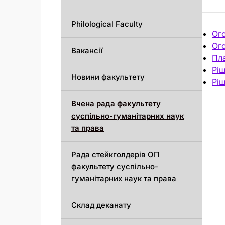
Philological Faculty
Ог
Ог
Вакансії
Пл
Ріш
Новини факультету
Рі
Вчена рада факультету
суспільно-гуманітарних наук
та права
Рада стейкголдерів ОП
факультету суспільно-
гуманітарних наук та права
Склад деканату