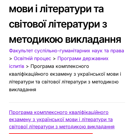
мови і літератури та
світової літератури з
методикою викладання
Факультет суспільно-гуманітарних наук та права
>
Освітній процес
>
Програми державних
іспитів
>
Програма комплексного
кваліфікаційного екзамену з української мови і
літератури та світової літератури з методикою
викладання
Програма комплексного кваліфікаційного
екзамену з української мови і літератури та
світової літератури з методикою викладання