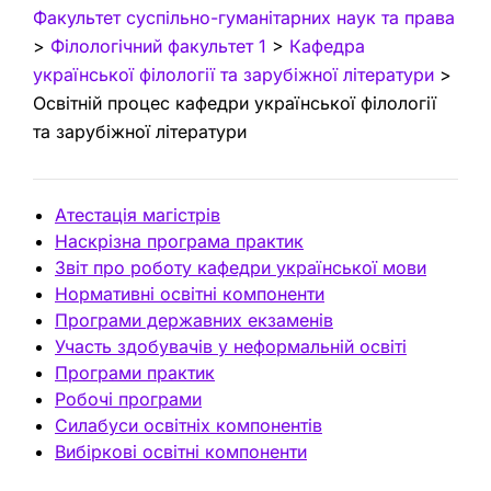
Факультет суспільно-гуманітарних наук та права
>
Філологічний факультет 1
>
Кафедра
української філології та зарубіжної літератури
>
Освітній процес кафедри української філології
та зарубіжної літератури
Атестація магістрів
Наскрізна програма практик
Звіт про роботу кафедри української мови
Нормативні освітні компоненти
Програми державних екзаменів
Участь здобувачів у неформальній освіті
Програми практик
Робочі програми
Силабуси освітніх компонентів
Вибіркові освітні компоненти