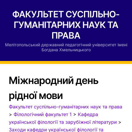
ФАКУЛЬТЕТ СУСПІЛЬНО-
ГУМАНІТАРНИХ НАУК ТА
ПРАВА
Мелітопольський державний педагогічний університет імені
Богдана Хмельницького
Міжнародний день
рідної мови
Факультет суспільно-гуманітарних наук та права
>
Філологічний факультет 1
>
Кафедра
української філології та зарубіжної літератури
>
Заходи кафедри української філології та