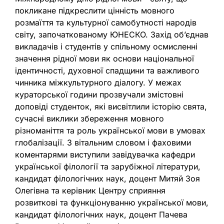
покликане підкреслити цінність мовного
розмаїття та культурної самобутності народів
світу, започаткованому ЮНЕСКО. Захід об’єднав
викладачів і студентів у спільному осмисленні
значення рідної мови як основи національної
ідентичності, духовної спадщини та важливого
чинника міжкультурного діалогу. У межах
кураторської години прозвучали змістовні
доповіді студенток, які висвітлили історію свята,
сучасні виклики збереження мовного
різноманіття та роль української мови в умовах
глобалізації. З вітальним словом і фаховими
коментарями виступили завідувачка кафедри
української філології та зарубіжної літератури,
кандидат філологічних наук, доцент Митяй Зоя
Олегівна та керівник Центру сприяння
розвиткові та функціонуванню української мови,
кандидат філологічних наук, доцент Пачева