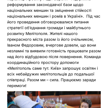
реформування законодавчої бази щодо
національних меншин та зміцнення стійкості
національних меншин і ромів в Україні». Під час
його проведення обговорювалися питання
стратегії об’єднання громади і майбутнього
розвитку Мелітополя. Жителі нашого
прекрасного міста разом із його очільником,
Іваном Федоровим, вчергове довели, що вони
незламні та виявили готовність працювати разом
над його відбудовою після повернення. Команда
координаційного простору допомоги
«Мелітополь саме тут. Київ» запрошує освітян і
всіх небайдужих мелітопольців до подальшої
співпраці. Разом ми – сила. Працюємо заради
перемоги!