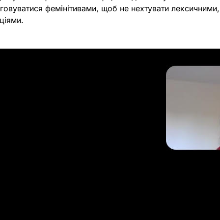
говуватися фемінітивами,
щоб не нехтувати лексичними
ціями
.