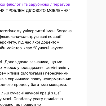
ої філології та зарубіжної літератури
ННЯ ПРОБЛЕМ ДІЛОВОГО МОВЛЕННЯ”
гогічному університеті імені Богдана
лексивно-конструктивні новації
ерситету, під час якої доцентом
йн майстер-клас “Сучасні наукові
ві. Доповідачка зазначила, що ми
х мереж упровадження фемінітивів у
емінітивів філологами і пересічними
ітивів спричинила появу ненормативних
родного процесу багатьма мовцями.
льш сучасні наукові праці з цієї
у мові. Особливу увагу приділено
ясовано, як правильно