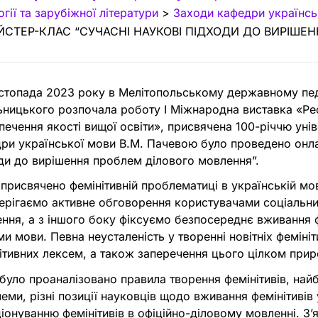
огії та зарубіжної літератури
>
Заходи кафедри українськ
ЙСТЕР-КЛАС “СУЧАСНІ НАУКОВІ ПІДХОДИ ДО ВИРІШЕ
стопада 2023 року в Мелітопольському державному педа
ницького розпочала роботу І Міжнародна виставка «Реф
печення якості вищої освіти», присвячена 100-річчю унів
ри української мови В.М. Пачевою було проведено онла
ди до вирішення проблем ділового мовлення”.
 присвячено фемінітивній проблематиці в українській мо
ерігаємо активне обговорення користувачами соціальни
ння, а з
іншого боку фіксуємо безпосереднє вживання ф
ми мови. Певна неусталеність у творенні новітніх фемін
ітивних лексем, а також заперечення цього цілком при
було проаналізовано правила творення фемінітивів, найбі
еми, різні позиції науковців щодо
вживання фемінітивів 
іонуванню фемінітивів в офіційно-діловому мовленні. З’