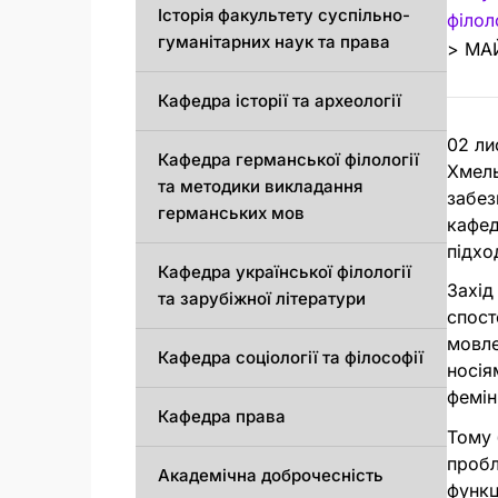
Історія факультету суспільно-
філол
гуманітарних наук та права
>
МА
Кафедра історії та археології
02 ли
Кафедрa германської філології
Хмель
та методики викладання
забез
германських мов
кафед
підхо
Кафедра української філології
Захід
та зарубіжної літератури
спост
мовле
Кафедра соціології та філософії
носія
фемін
Кафедра права
Тому 
пробл
Академічна доброчесність
функц