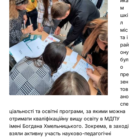
ика
м
шкі
л
міс
та і
рай
ону
бул
о
пре
зен
тов
ано
спе
ціальності та освітні програми, за якими можна
отримати кваліфікаційну вищу освіту в МДПУ
імені Богдана Хмельницького. Зокрема, в заході
взяли активну участь науково-педагогічні