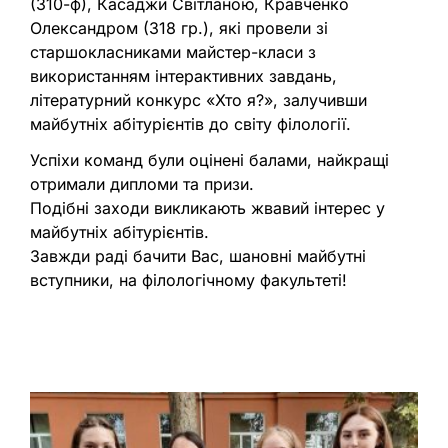
(310-ф), Касаджи Світланою, Кравченко
Олександром (318 гр.), які провели зі
старшокласниками майстер-класи з
використанням інтерактивних завдань,
літературний конкурс «Хто я?», залучивши
майбутніх абітурієнтів до світу філології.
Успіхи команд були оцінені балами, найкращі
отримали дипломи та призи.
Подібні заходи викликають жвавий інтерес у
майбутніх абітурієнтів.
Завжди раді бачити Вас, шановні майбутні
вступники, на філологічному факультеті!