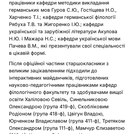
працівники кафедри методики викладання
германських мов Гуров С.Ю., Гостіщева Н.О.,
Харченко Т.І.; кафедри германської філології
Рябуха Т.В. та Жигоренко І.Ю.; кафедри
української та зарубіжної літератури Акулова
Н.Ю. і Мажара Н.С.; кафедри української мови
Пачева В.М., які презентували свої спеціальності
в цікавій формі.
Після офіційної частини старшокласники з
великим зацікавленням підходили до
інтерактивних майданчиків, підготовлених
науково-педагогічними працівниками кафедр
філологічного факультету та здобувачами вищої
освіти Халіловою Севіль, Синельниковою
Олександрою (група 419-ф), Скобліковим
Родіоном (група 418-ф), Цвігун Владою,
Юрченком Владиславом (група 411-ф), Третяком
Олександром (група 111-ф), Мамчур Єлизаветою