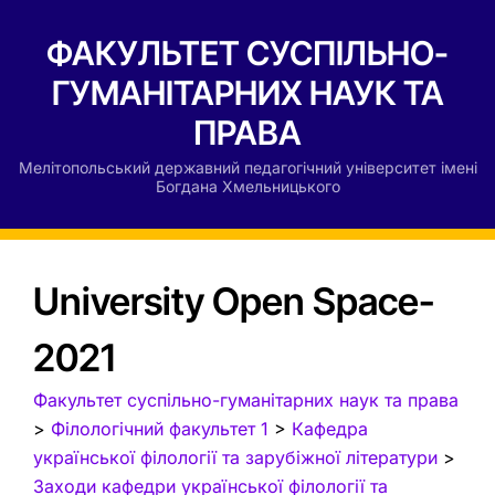
ФАКУЛЬТЕТ СУСПІЛЬНО-
ГУМАНІТАРНИХ НАУК ТА
ПРАВА
Мелітопольський державний педагогічний університет імені
Богдана Хмельницького
University Open Space-
2021
Факультет суспільно-гуманітарних наук та права
>
Філологічний факультет 1
>
Кафедра
української філології та зарубіжної літератури
>
Заходи кафедри української філології та