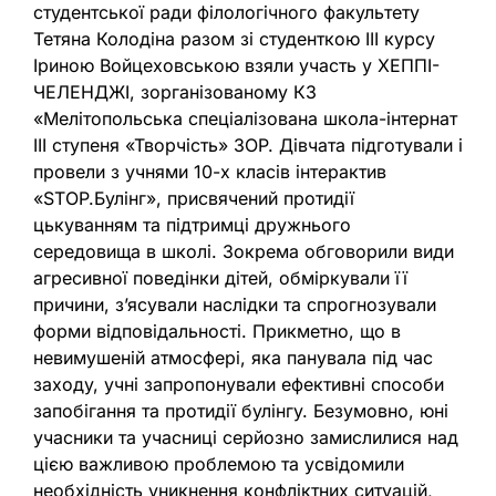
студентської ради філологічного факультету
Тетяна Колодіна разом зі студенткою ІІІ курсу
Іриною Войцеховською взяли участь у ХЕППІ-
ЧЕЛЕНДЖІ, зорганізованому КЗ
«Мелітопольська спеціалізована школа-інтернат
ІІІ ступеня «Творчість» ЗОР. Дівчата підготували і
провели з учнями 10-х класів інтерактив
«STOP.Булінг», присвячений протидії
цькуванням та підтримці дружнього
середовища в школі. Зокрема обговорили види
агресивної поведінки дітей, обміркували її
причини, з’ясували наслідки та спрогнозували
форми відповідальності. Прикметно, що в
невимушеній атмосфері, яка панувала під час
заходу, учні запропонували ефективні способи
запобігання та протидії булінгу. Безумовно, юні
учасники та учасниці серйозно замислилися над
цією важливою проблемою та усвідомили
необхідність уникнення конфліктних ситуацій,