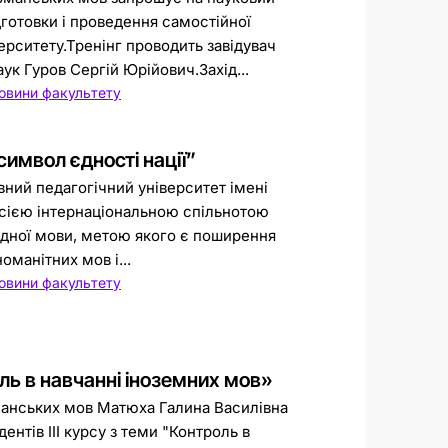
дготовки і проведення самостійної
ерситету.Тренінг проводить завідувач
ук Гуров Сергій Юрійович.Захід...
овини факультету
символ єдності нації”
ний педагогічний університет імені
сією інтернаціональною спільнотою
ідної мови, метою якого є поширення
номанітних мов і...
овини факультету
ль в навчанні іноземних мов»
манських мов Матюха Галина Василівна
нтів ІІІ курсу з теми "Контроль в