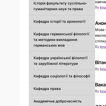
навчан
Історія факультету суспільно-
By
kyu
гуманітарних наук та права
Кафедра історії та археології
Анон
Мова –
Кафедрa германської філології
еволю
та методики викладання
спілку
германських мов
By
kyu
Кафедра української філології
Віта
та зарубіжної літератури
By
kyu
Кафедра соціології та філософії
Вака
Кафедра права
By
kyu
Академічна доброчесність