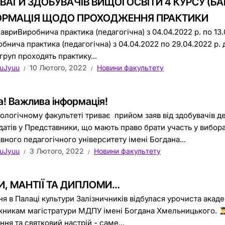
ВАГИ ЗДОБУВАЧІВ ВИЩОЇ ОСВІТИ 4 КУРСУ (БАК
ОРМАЦІЯ ЩОДО ПРОХОДЖЕННЯ ПРАКТИКИ
вриВиробнича практика (педагогічна) з 04.04.2022 р. по 13.0
бнича практика (педагогічна) з 04.04.2022 по 29.04.2022 р. д
груп проходять практику...
uJyuu
10 Лютого, 2022
Новини факультету
а! Важлива інформація!
лологічному факультеті триває прийом заяв від здобувачів 
датів у Представники, що мають право брати участь у вибо
вного педагогічного університету імені Богдана...
uJyuu
3 Лютого, 2022
Новини факультету
И, МАНТІЇ ТА ДИПЛОМИ…
чня в Палаці культури Залізничників відбулася урочиста акад
кникам магістратури МДПУ імені Богдана Хмельницького.
ня та святковий настрій - саме...