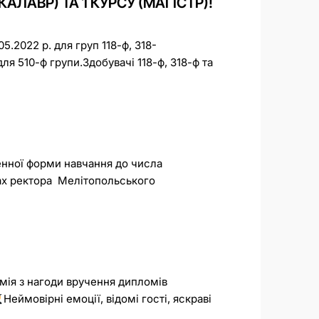
АЛАВР) ТА 1 КУРСУ (МАГІСТР)!
5.2022 р. для груп 118-ф, 318-
ля 510-ф групи.Здобувачі 118-ф, 318-ф та
денної форми навчання до числа
рах ректора Мелітопольського
емія з нагоди вручення дипломів
Неймовірні емоції, відомі гості, яскраві