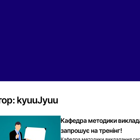
тор:
kyuuJyuu
Кафедра методики виклад
запрошує на тренінг!
Кафедра методики викладання ге