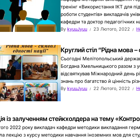
тренінг «Використання ІКТ для пі
роботи студентів» викладачів унів
кафедри та доктор педагогічних на
By
kyuuJyuu
23 Лютого, 2022
Н
Круглий стіл “Рідна мова – 
Сьогодні Мелітопольський держав
Богдана Хмельницького разом з у
відсвяткував Міжнародний день р
знань про багатство й цінність різ
By
kyuuJyuu
22 Лютого, 2022
Н
ія із залученням стейкхолдера на тему «Контро
того 2022 року викладач кафедри методики викладання гер
ла лекцію з курсу методики навчання іноземних мов для студе