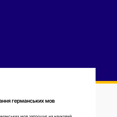
ання германських мов
рманських мов запрошує на науковий