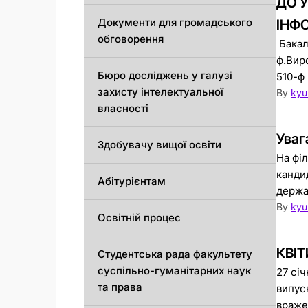
ДО У
Документи для громадського
ІНФ
обговорення
Бакала
ф.Виро
Бюро досліджень у галузі
510-ф 
захисту інтелектуальної
By
kyu
власності
Уваг
Здобувачу вищої освіти
На фі
канди
Абітурієнтам
держа
By
kyu
Освітній процес
КВІТ
Студентська рада факультету
суспільно-гуманітарних наук
27 сі
та права
випус
вражен