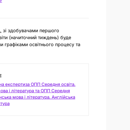
У
.
зі здобувачами першого
віти (начиточний тиждень) буде
и графіками освітнього процесу та
E
на експертиза ОПП Середня освіта.
ова і література та ОПП Середня
їнська мова і література. Англійська
атура