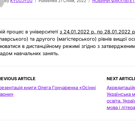
By
KYUUJYUU
Published
21 Січня, 2022
НОВИНИ ФАКУЛЬТЕТ
ній процес в університеті
з 24.01.2022 р. по 28.01.2022 р
лаврського) та другого (магістерського) рівнів вищої ос
нюватися в дистанційному режимі згідно з затвердженим
адом навчальних занять.
REVIOUS ARTICLE
NEXT ARTICL
резентація книги Олега Гончаренка «Осінні
Акредитацій
звони»
Українська м
освіта. Укра
мова і літер