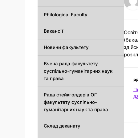
Philological Faculty
Вакансії
Освіт
(бака
здійс
Новини факультету
розкл
Вчена рада факультету
суспільно-гуманітарних наук
та права
P
П
Рада стейкголдерів ОП
д
факультету суспільно-
гуманітарних наук та права
Склад деканату