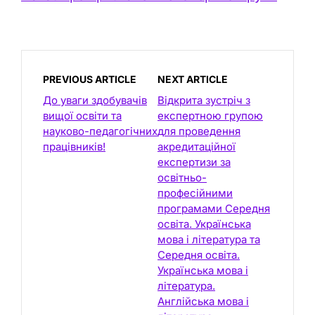
PREVIOUS ARTICLE
NEXT ARTICLE
До уваги здобувачів
Відкрита зустріч з
вищої освіти та
експертною групою
науково-педагогічних
для проведення
працівників!
акредитаційної
експертизи за
освітньо-
професійними
програмами Середня
освіта. Українська
мова і література та
Середня освіта.
Українська мова і
література.
Англійська мова і